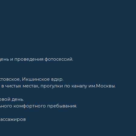
инское вдхр.
тах, прогулки по каналу им.Москвы.
ртного пребывания.