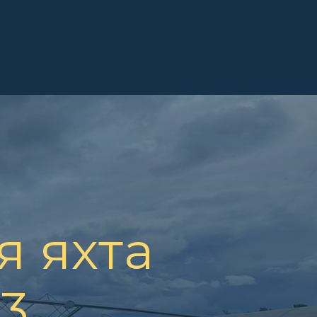
 яхта
3