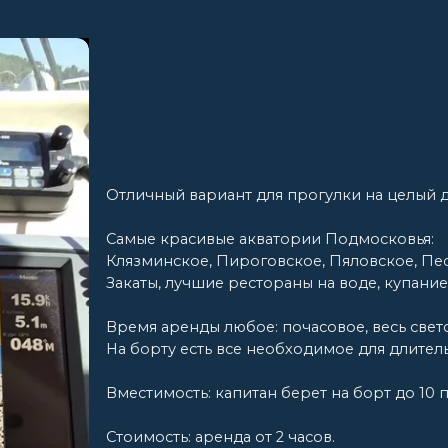
Самые красивые акватории Подмосковья:
Клязминское, Пироговское, Пяловское, Пестовское, Икш
Закаты, лучшие рестораны на воде, купание в чистых мес
Время аренды любое: почасовое, весь световой день.
На борту есть все необходимое для длительного комфо
Вместимость: капитан берет на борт до 10 пассажиров
Стоимость: аренда от 2 часов.
Будни от 30 000 рублей/час
Выходные от 30 000 рублей/час
Оплата при посадке
Старт: яхт-клуб МРП